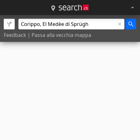
Feedback
|
Passa alla vecchia mappa