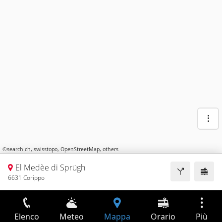
©
search.ch
,
swisstopo
,
OpenStreetMap
,
others
El Medèe di Sprügh
6631 Corippo
Elenco
Meteo
Mappa
Orario
Più