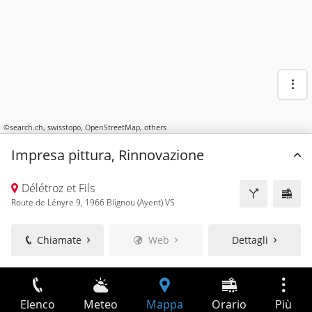
©
search.ch
,
swisstopo
,
OpenStreetMap
,
others
Impresa pittura, Rinnovazione
Délétroz et Fils
Route de Lényre 9, 1966 Blignou (Ayent) VS
Chiamate
Web
Dettagli
Elenco
Meteo
Mappa
Orario
Più