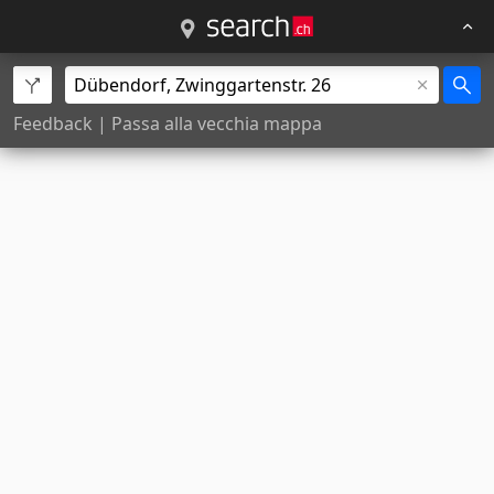
Feedback
|
Passa alla vecchia mappa