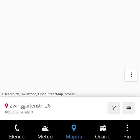
©
search.ch
,
swisstopo
,
OpenStreetMap
,
others
Zwinggartenstr. 26
8600 Dübendorf
Elenco
Meteo
Mappa
Orario
Più