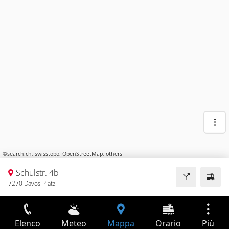
©
search.ch
,
swisstopo
,
OpenStreetMap
,
others
Schulstr. 4b
7270 Davos Platz
Elenco
Meteo
Mappa
Orario
Più