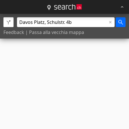
Feedback
|
Passa alla vecchia mappa