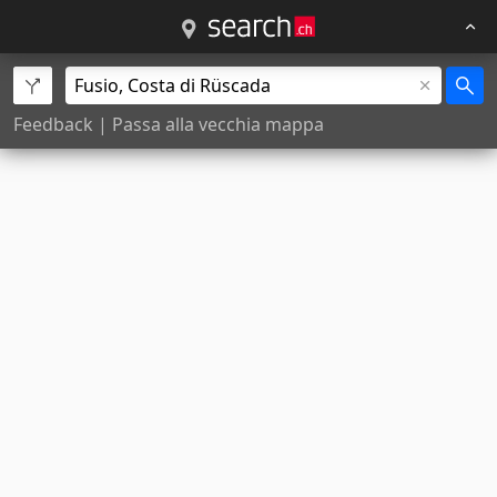
Feedback
|
Passa alla vecchia mappa