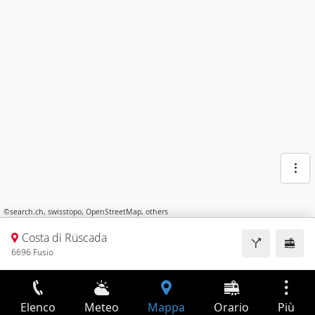
©
search.ch
,
swisstopo
,
OpenStreetMap
,
others
Costa di Rüscada
6696 Fusio
Elenco
Meteo
Mappa
Orario
Più