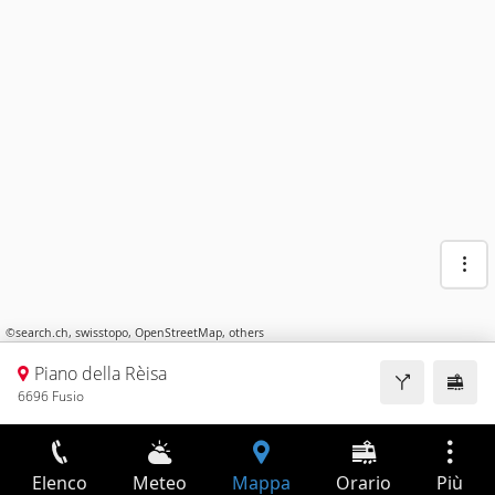
©
search.ch
,
swisstopo
,
OpenStreetMap
,
others
Piano della Rèisa
6696 Fusio
Elenco
Meteo
Mappa
Orario
Più