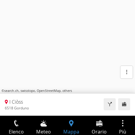
©
search.ch
,
swisstopo
,
OpenStreetMap
,
others
I Ciòss
6518 Gorduno
Elenco
Meteo
Mappa
Orario
Più