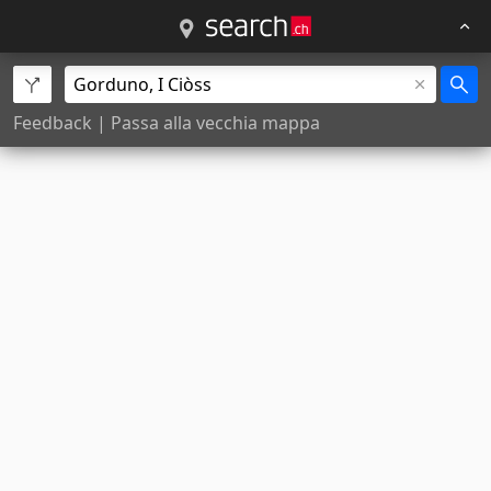
Feedback
|
Passa alla vecchia mappa