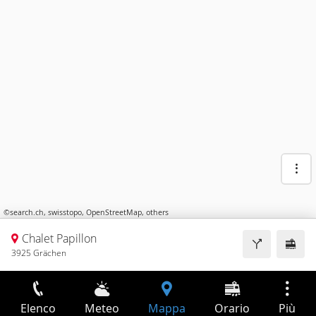
©
search.ch
,
swisstopo
,
OpenStreetMap
,
others
Chalet Papillon
3925 Grächen
Elenco
Meteo
Mappa
Orario
Più