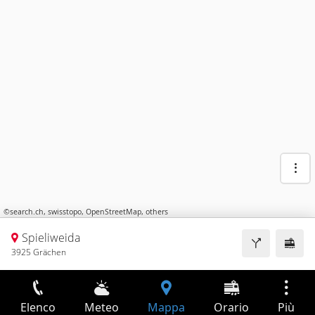
©
search.ch
,
swisstopo
,
OpenStreetMap
,
others
Spieliweida
3925 Grächen
Elenco
Meteo
Mappa
Orario
Più