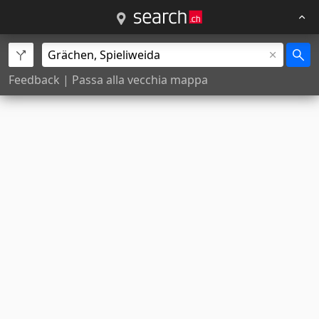
Feedback
|
Passa alla vecchia mappa