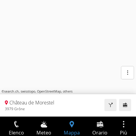
©
search.ch
,
swisstopo
,
OpenStreetMap
,
others
Château de Morestel
3979 Grône
Elenco
Meteo
Mappa
Orario
Più