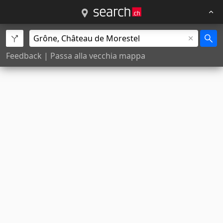
Feedback
|
Passa alla vecchia mappa