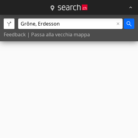
Feedback
|
Passa alla vecchia mappa