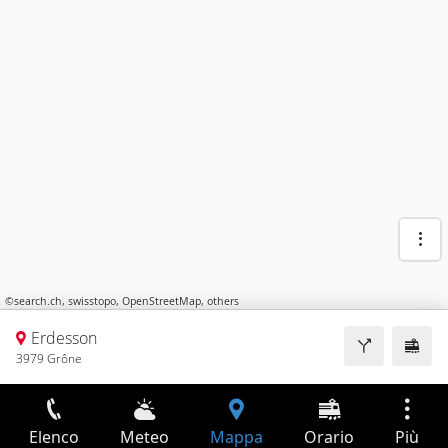
©
search.ch
,
swisstopo
,
OpenStreetMap
,
others
Erdesson
3979 Grône
Elenco
Meteo
Mappa
Orario
Più