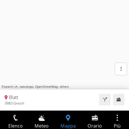
©
search.ch
,
swisstopo
,
OpenStreetMap
,
others
Blatt
3983 Greich
Elenco
Meteo
Mappa
Orario
Più