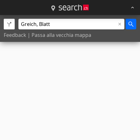
Feedback
|
Passa alla vecchia mappa