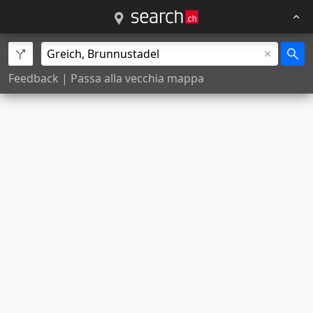
Feedback
|
Passa alla vecchia mappa