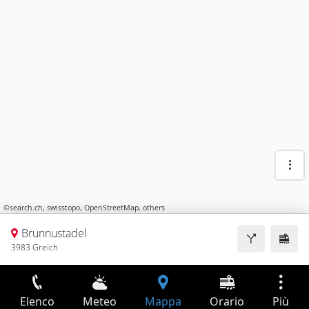
©
search.ch
,
swisstopo
,
OpenStreetMap
,
others
Brunnustadel
3983 Greich
Elenco
Meteo
Mappa
Orario
Più