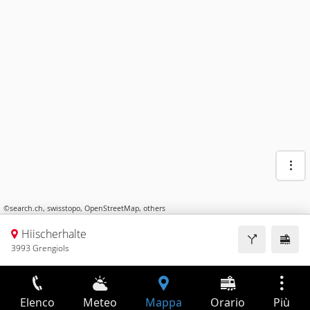
©
search.ch
,
swisstopo
,
OpenStreetMap
,
others
Hiischerhalte
3993 Grengiols
Elenco
Meteo
Mappa
Orario
Più