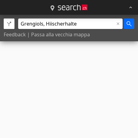
Feedback
|
Passa alla vecchia mappa