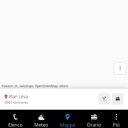
©
search.ch
,
swisstopo
,
OpenStreetMap
,
others
Plan Léva
3961 Grimentz
Elenco
Meteo
Mappa
Orario
Più