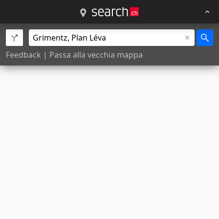
Feedback
|
Passa alla vecchia mappa