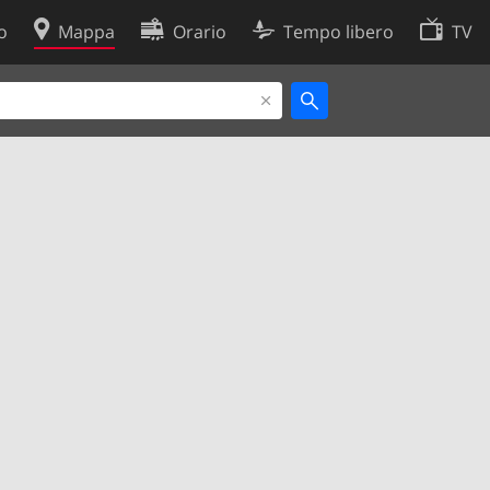
o
Mappa
Orario
Tempo libero
TV
Politica sui cookie
so
Preferenze cookie
 dati
Sviluppatori