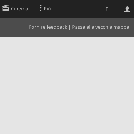
Cinema
Più
IT
Fornire feedback
|
Passa alla vecchia mappa
Ricerca Web
Applicazione