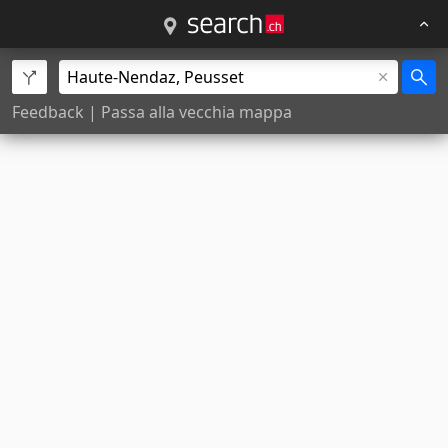
Feedback
|
Passa alla vecchia mappa