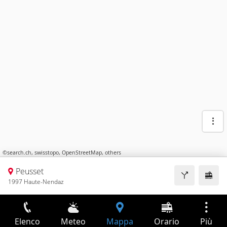
©
search.ch
,
swisstopo
,
OpenStreetMap
,
others
Peusset
1997 Haute-Nendaz
Elenco
Meteo
Mappa
Orario
Più