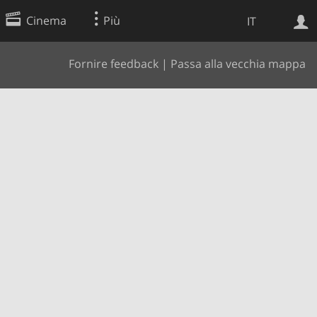
Cinema
Più
IT
Fornire feedback
|
Passa alla vecchia mappa
Ricerca Web
Applicazione