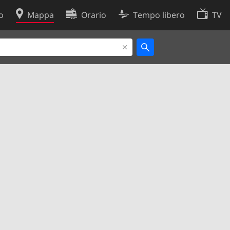
o
Mappa
Orario
Tempo libero
TV
Politica sui cookie
so
Preferenze cookie
 dati
Sviluppatori