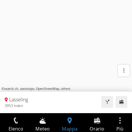
©
search.ch
,
swisstopo
,
OpenStreetMap
,
others
Lasseling
3953 Inden
Elenco
Meteo
Mappa
Orario
Più