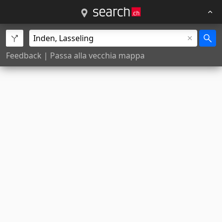
Feedback
|
Passa alla vecchia mappa