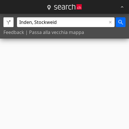
Feedback
|
Passa alla vecchia mappa