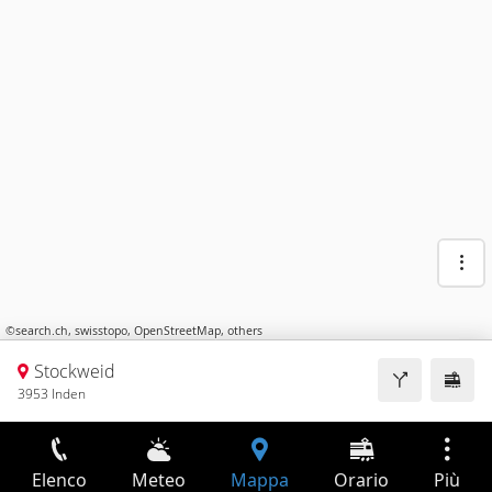
©
search.ch
,
swisstopo
,
OpenStreetMap
,
others
Stockweid
3953 Inden
Elenco
Meteo
Mappa
Orario
Più