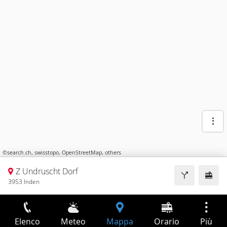
©
search.ch
,
swisstopo
,
OpenStreetMap
,
others
Z Undruscht Dorf
3953 Inden
Elenco
Meteo
Mappa
Orario
Più