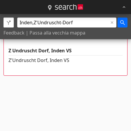
Esistono più di un luogo con questo
Feedback
|
Passa alla vecchia mappa
nome
Z Undruscht Dorf, Inden VS
Z'Undruscht Dorf, Inden VS