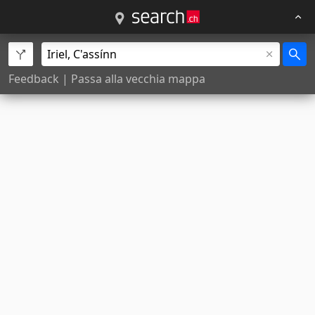
Feedback
|
Passa alla vecchia mappa