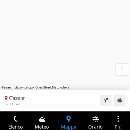
©
search.ch
,
swisstopo
,
OpenStreetMap
,
others
C'assínn
6780 Iriel
Elenco
Meteo
Mappa
Orario
Più