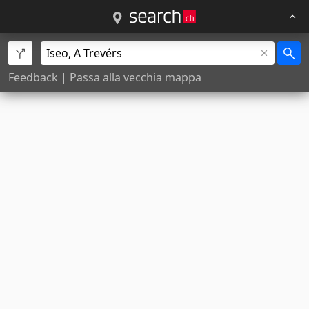
Feedback
|
Passa alla vecchia mappa