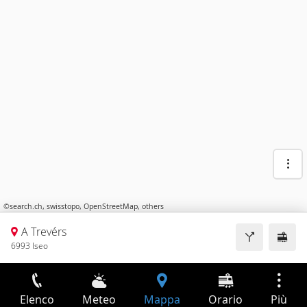
©
search.ch
,
swisstopo
,
OpenStreetMap
,
others
A Trevérs
6993 Iseo
Elenco
Meteo
Mappa
Orario
Più