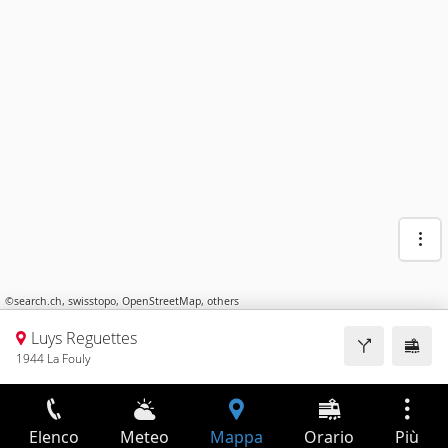
©
search.ch
,
swisstopo
,
OpenStreetMap
,
others
Luys Reguettes
1944 La Fouly
Elenco
Meteo
Mappa
Orario
Più