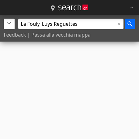
Feedback
|
Passa alla vecchia mappa