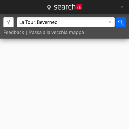
Feedback
|
Passa alla vecchia mappa