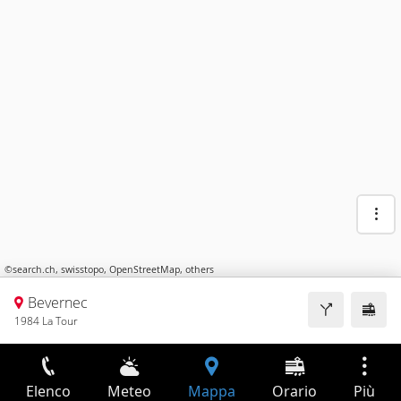
©
search.ch
,
swisstopo
,
OpenStreetMap
,
others
Bevernec
1984 La Tour
Elenco
Meteo
Mappa
Orario
Più