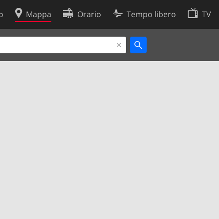
o
Mappa
Orario
Tempo libero
TV
Politica sui cookie
so
Preferenze cookie
 dati
Sviluppatori