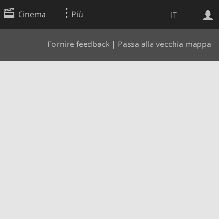
Cinema
Più
IT
Fornire feedback
|
Passa alla vecchia mappa
Ricerca Web
Applicazione