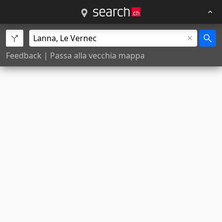
Feedback
|
Passa alla vecchia mappa