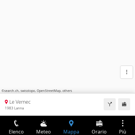
©
search.ch
,
swisstopo
,
OpenStreetMap
,
others
Le Vernec
1983 Lanna
Elenco
Meteo
Mappa
Orario
Più