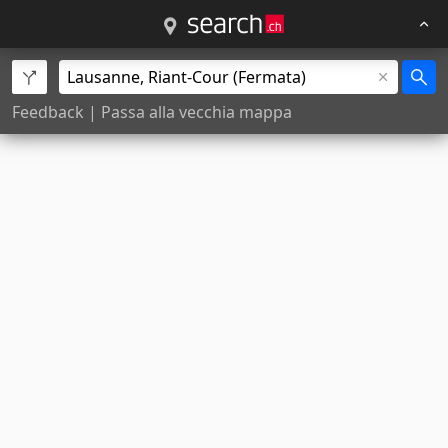
Feedback
|
Passa alla vecchia mappa