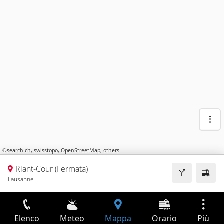
©
search.ch
,
swisstopo
,
OpenStreetMap
,
others
Riant-Cour (Fermata)
Lausanne
Elenco
Meteo
Mappa
Orario
Più