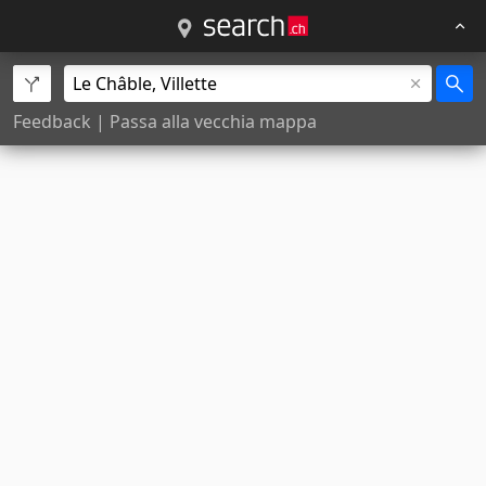
Feedback
|
Passa alla vecchia mappa