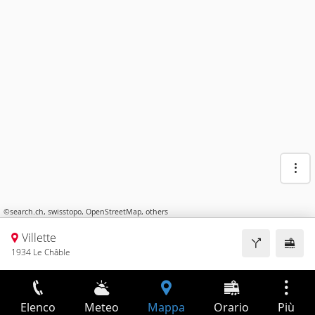
©
search.ch
,
swisstopo
,
OpenStreetMap
,
others
Villette
1934 Le Châble
Elenco
Meteo
Mappa
Orario
Più