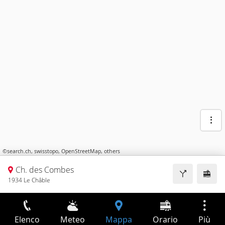
©
search.ch
,
swisstopo
,
OpenStreetMap
,
others
Ch. des Combes
1934 Le Châble
Elenco
Meteo
Mappa
Orario
Più