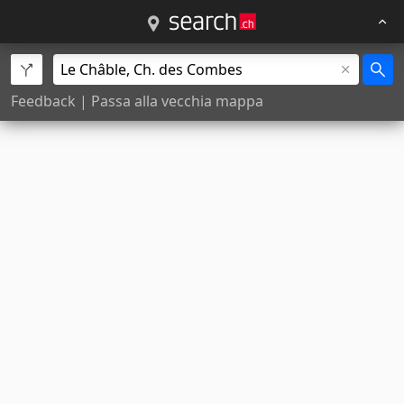
Feedback
|
Passa alla vecchia mappa