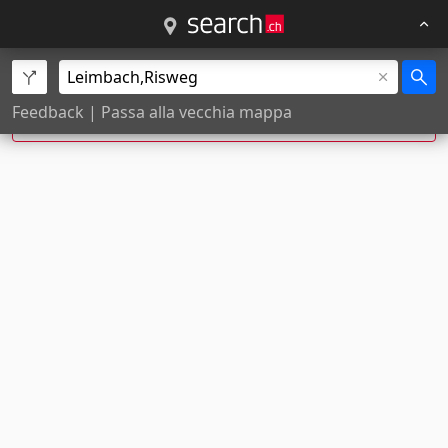
Risweg 1, Leimbach è stata corretta a
Risweg 1,
Feedback
|
Passa alla vecchia mappa
Zürich
.