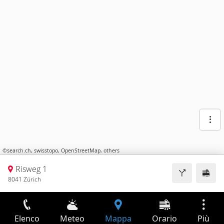
©
search.ch
,
swisstopo
,
OpenStreetMap
,
others
Risweg 1
8041 Zürich
Elenco
Meteo
Mappa
Orario
Più