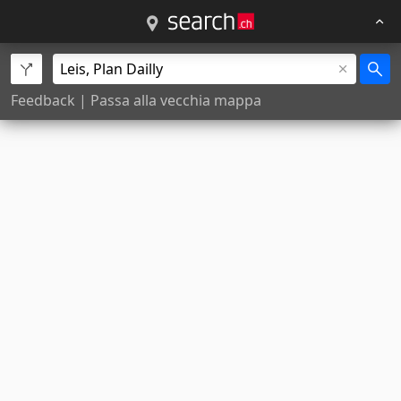
Feedback
|
Passa alla vecchia mappa