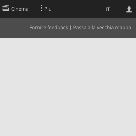
Cinema
Più
IT
Fornire feedback
|
Passa alla vecchia mappa
Ricerca Web
Applicazione