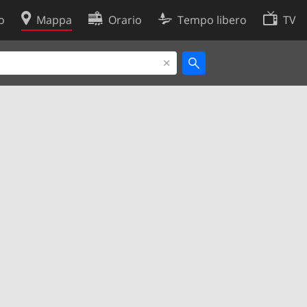
o
Mappa
Orario
Tempo libero
TV
Politica sui cookie
so
Preferenze cookie
 dati
Sviluppatori