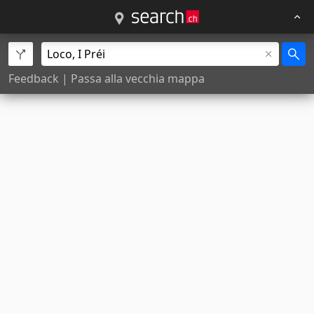
Feedback
|
Passa alla vecchia mappa