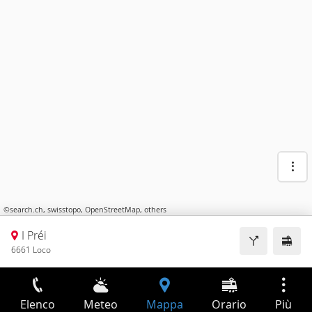
©
search.ch
,
swisstopo
,
OpenStreetMap
,
others
I Préi
6661 Loco
Elenco
Meteo
Mappa
Orario
Più