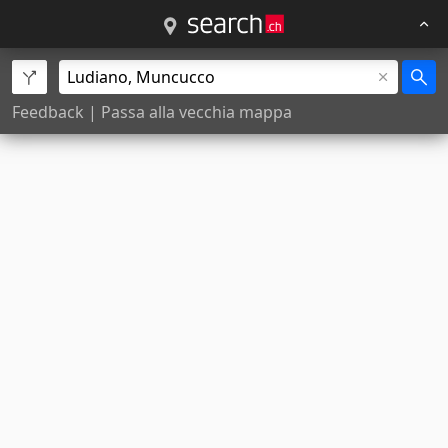
Feedback
|
Passa alla vecchia mappa