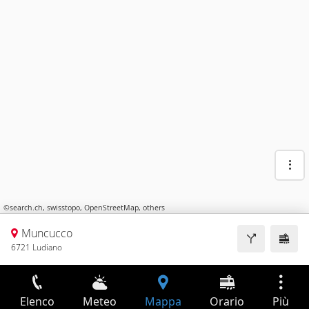
©
search.ch
,
swisstopo
,
OpenStreetMap
,
others
Muncucco
6721 Ludiano
Elenco
Meteo
Mappa
Orario
Più