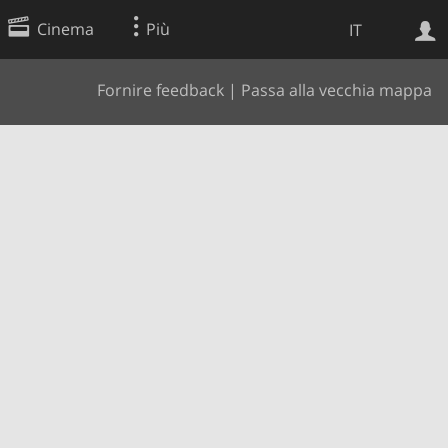
Cinema
Più
IT
Fornire feedback
|
Passa alla vecchia mappa
Ricerca Web
Applicazione