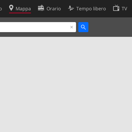
o
Mappa
Orario
Tempo libero
TV
Politica sui cookie
so
Preferenze cookie
 dati
Sviluppatori