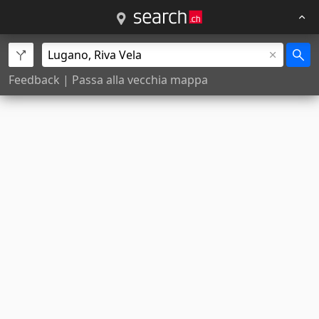
Feedback
|
Passa alla vecchia mappa