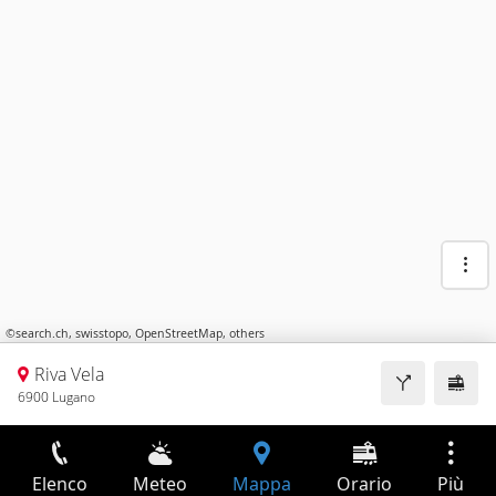
©
search.ch
,
swisstopo
,
OpenStreetMap
,
others
Riva Vela
6900 Lugano
Elenco
Meteo
Mappa
Orario
Più