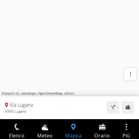
©
search.ch
,
swisstopo
,
OpenStreetMap
,
others
Via Lugano
6900 Lugano
Elenco
Meteo
Mappa
Orario
Più