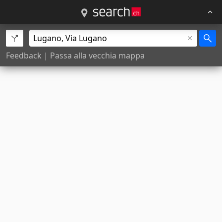
Feedback
|
Passa alla vecchia mappa