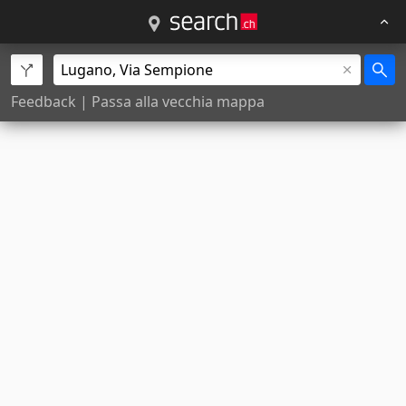
Feedback
|
Passa alla vecchia mappa