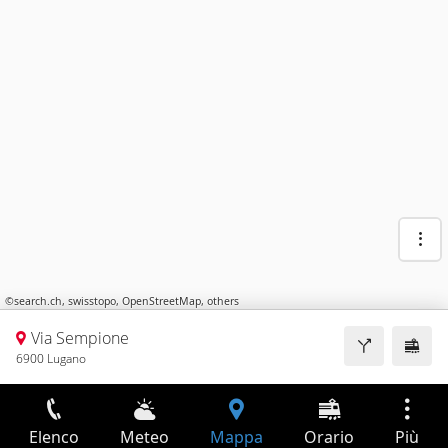
©
search.ch
,
swisstopo
,
OpenStreetMap
,
others
Via Sempione
6900 Lugano
Elenco
Meteo
Mappa
Orario
Più