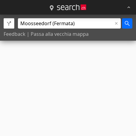
Feedback
|
Passa alla vecchia mappa