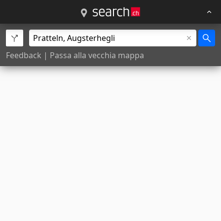
Feedback
|
Passa alla vecchia mappa