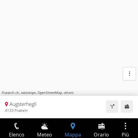
©
search.ch
,
swisstopo
,
OpenStreetMap
,
others
Augsterhegli
4133 Pratteln
Elenco
Meteo
Mappa
Orario
Più