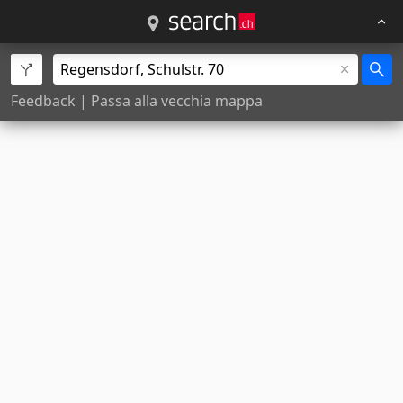
Feedback
|
Passa alla vecchia mappa