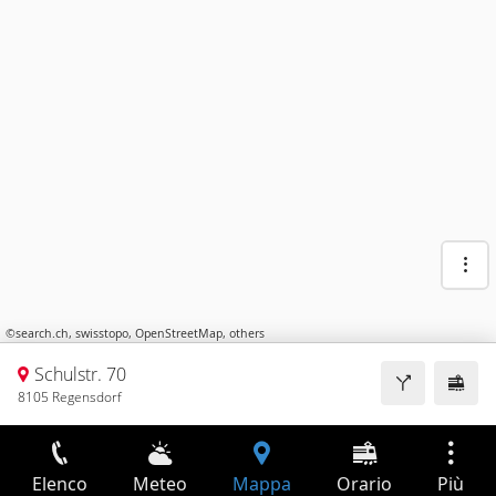
©
search.ch
,
swisstopo
,
OpenStreetMap
,
others
Schulstr. 70
8105 Regensdorf
Elenco
Meteo
Mappa
Orario
Più