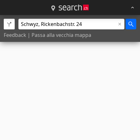
Feedback
|
Passa alla vecchia mappa