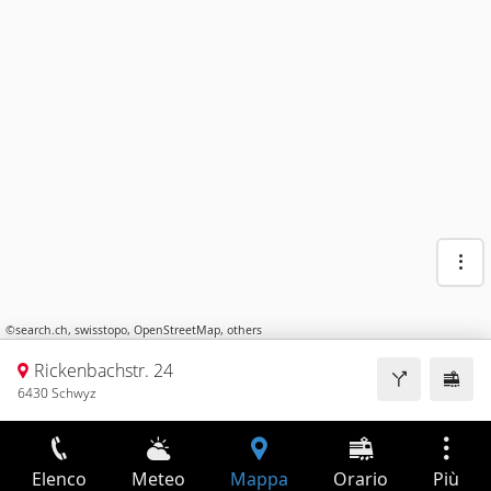
©
search.ch
,
swisstopo
,
OpenStreetMap
,
others
Rickenbachstr. 24
6430 Schwyz
Elenco
Meteo
Mappa
Orario
Più