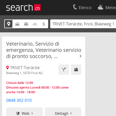
Elenco
Mete
Il vostro profolio
Contatti





Area clienti
Condizioni d’u
Informazioni Legali
Protezione dei
Veterinario, Servizio di
emergenza, Veterinario servizio
di pronto soccorso, ...
TRIVET-Tierärzte
Blaieweg 1, 5070 Frick AG
Chiuso dalle 12:00
Dinuovo aperto Lunedì 08:00 - 12:00 come
anche 14:00 - 18:00
0848 302 010
Web
Dettagli