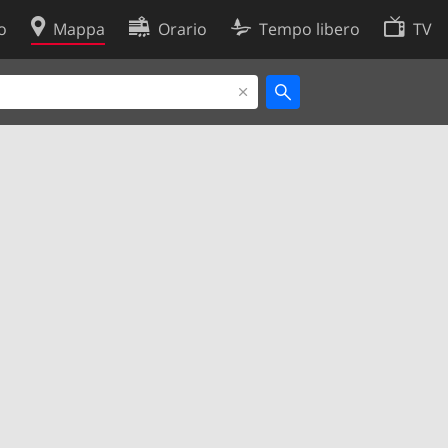
o
Mappa
Orario
Tempo libero
TV
Politica sui cookie
so
Preferenze cookie
 dati
Sviluppatori