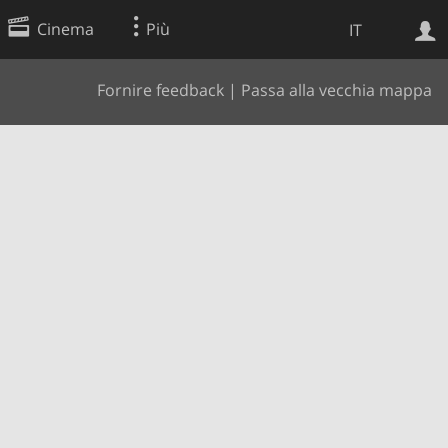
Cinema
Più
IT
Fornire feedback
|
Passa alla vecchia mappa
Ricerca Web
Applicazione