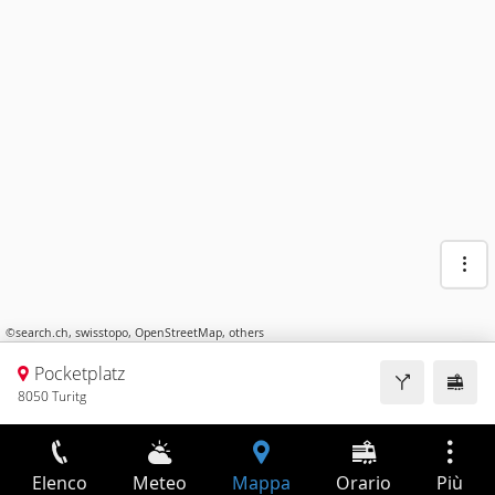
©
search.ch
,
swisstopo
,
OpenStreetMap
,
others
Pocketplatz
8050 Turitg
Elenco
Meteo
Mappa
Orario
Più