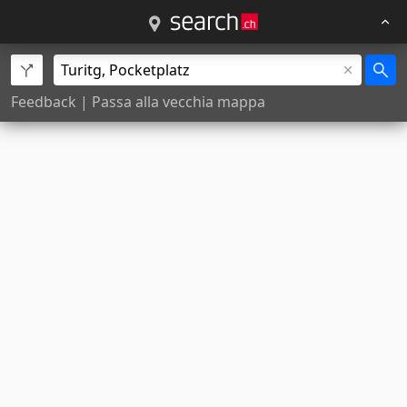
Feedback
|
Passa alla vecchia mappa