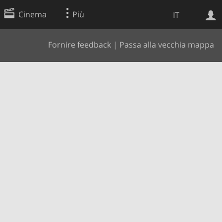
Cinema
Più
IT
Fornire feedback
|
Passa alla vecchia mappa
Ricerca Web
Applicazione