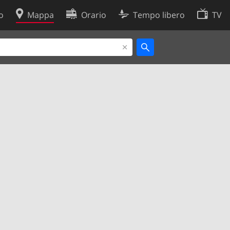
o
Mappa
Orario
Tempo libero
TV
Politica sui cookie
so
Preferenze cookie
 dati
Sviluppatori