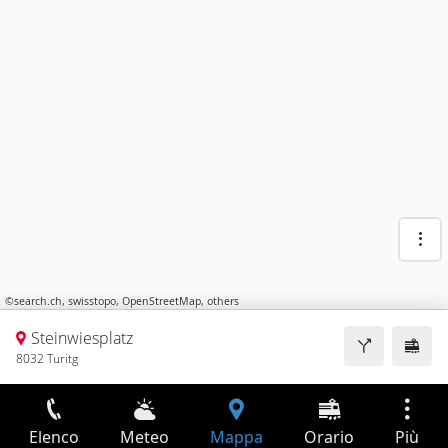
©
search.ch
,
swisstopo
,
OpenStreetMap
,
others
Steinwiesplatz
8032 Turitg
Elenco
Meteo
Mappa
Orario
Più