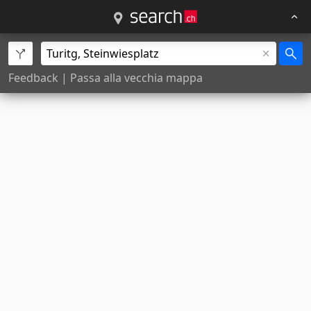
Feedback
|
Passa alla vecchia mappa