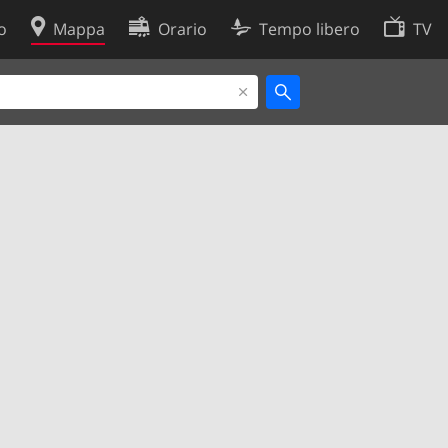
o
Mappa
Orario
Tempo libero
TV
Politica sui cookie
so
Preferenze cookie
 dati
Sviluppatori