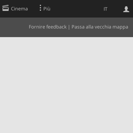
Cinema
Più
IT
Fornire feedback
|
Passa alla vecchia mappa
Ricerca Web
Applicazione