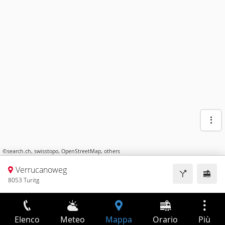
©
search.ch
,
swisstopo
,
OpenStreetMap
,
others
Verrucanoweg
8053 Turitg
Elenco
Meteo
Mappa
Orario
Più