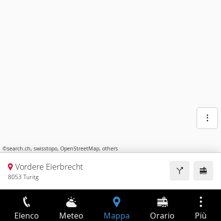
©
search.ch
,
swisstopo
,
OpenStreetMap
,
others
Vordere Eierbrecht
8053 Turitg
Elenco
Meteo
Mappa
Orario
Più