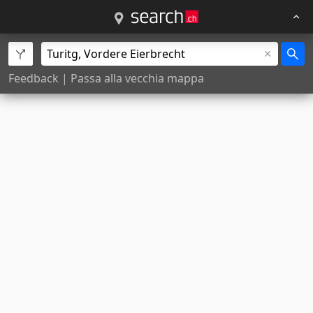
Feedback
|
Passa alla vecchia mappa